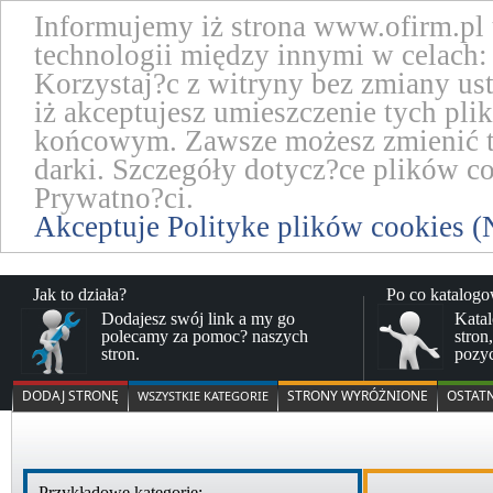
Informujemy iż strona www.ofirm.pl
technologii między innymi w celach: 
Korzystaj?c z witryny bez zmiany us
iż akceptujesz umieszczenie tych pl
końcowym. Zawsze możesz zmienić te
darki. Szczegóły dotycz?ce plików co
Prywatno?ci.
Akceptuje Polityke plików cookies (
Jak to działa?
Po co katalog
Dodajesz swój link a my go
Katal
polecamy za pomoc? naszych
stron
stron.
pozy
DODAJ STRONĘ
STRONY WYRÓŻNIONE
OSTAT
WSZYSTKIE KATEGORIE
Przykładowe kategorie: