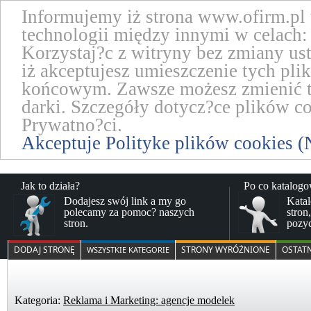
Informujemy iż strona www.ofirm.pl
technologii między innymi w celach: 
Korzystaj?c z witryny bez zmiany us
iż akceptujesz umieszczenie tych pl
końcowym. Zawsze możesz zmienić te
darki. Szczegóły dotycz?ce plików co
Prywatno?ci.
Akceptuje Polityke plików cookies (
Jak to działa?
Po co katalog
Dodajesz swój link a my go
Katal
polecamy za pomoc? naszych
stron
stron.
pozy
DODAJ STRONĘ
STRONY WYRÓŻNIONE
OSTAT
WSZYSTKIE KATEGORIE
Kategoria:
Reklama i Marketing: agencje modelek