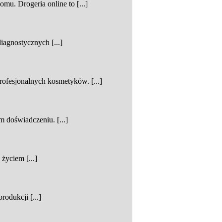
u. Drogeria online to [...]
agnostycznych [...]
rofesjonalnych kosmetyków. [...]
m doświadczeniu. [...]
życiem [...]
odukcji [...]