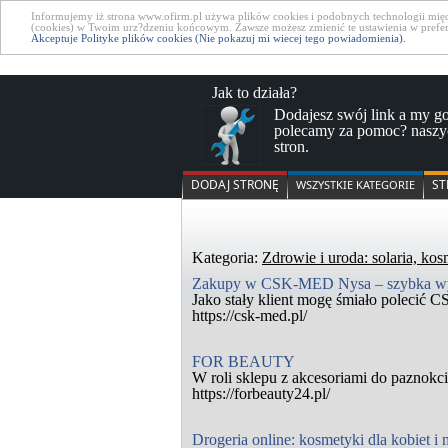
Informujemy iż strona www.ofirm.pl używa plików cookies i podobnych technologii między
(cookies) w Twoim urz?dzeniu końcowym. Zawsze możesz zmienić te ustawienia w preferen
Akceptuje Polityke plików cookies (Nie pokazuj mi wiecej tego powiadomienia).
Jak to działa?
Dodajesz swój link a my g
polecamy za pomoc? naszy
stron.
DODAJ STRONĘ
ST
WSZYSTKIE KATEGORIE
Kategoria:
Zdrowie i uroda: solaria, kos
Zakupy w CSK-MED Nysa – szybka wysy
Jako stały klient mogę śmiało polecić
https://csk-med.pl/
FOR BEAUTY
W roli sklepu z akcesoriami do paznokc
https://forbeauty24.pl/
Drogeria online: kosmetyki dla kobiet i