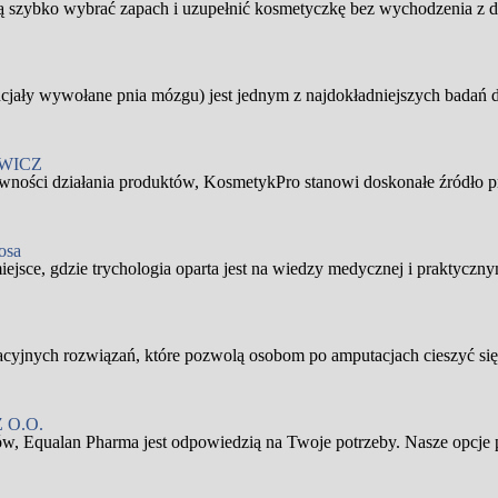
szybko wybrać zapach i uzupełnić kosmetyczkę bez wychodzenia z dom
ły wywołane pnia mózgu) jest jednym z najdokładniejszych badań di
WICZ
tywności działania produktów, KosmetykPro stanowi doskonałe źródło p
osa
ejsce, gdzie trychologia oparta jest na wiedzy medycznej i praktyczny
yjnych rozwiązań, które pozwolą osobom po amputacjach cieszyć się 
 O.O.
ów, Equalan Pharma jest odpowiedzią na Twoje potrzeby. Nasze opcje pr