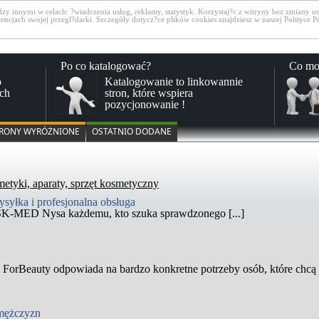
 innymi w celach: ?wiadczenia usług, reklamy, statystyk. Korzystaj?c z witryny bez zmiany ust
cjach swojej przegl?darki. Szczegóły dotycz?ce plików cookies znajdziesz w naszej Polityce P
Po co katalogować?
Co mo
o
Katalogowanie to linkowannie
ch
stron, które wspiera
pozycjonowanie !
RONY WYRÓŻNIONE
OSTATNIO DODANE
metyki, aparaty, sprzęt kosmetyczny
łka i profesjonalna obsługa
 CSK-MED Nysa każdemu, kto szuka sprawdzonego [...]
i ForBeauty odpowiada na bardzo konkretne potrzeby osób, które chcą m
 mężczyzn