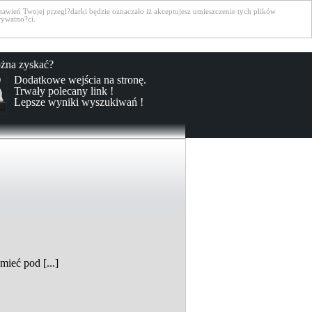
awień Twojej przegl?darki będzie oznaczało iż akceptujesz umieszczenie tych plików
rywatno?ci.
żna zyskać?
Dodatkowe wejścia na stronę.
Trwały polecany link !
Lepsze wyniki wyszukiwań !
ieć pod [...]