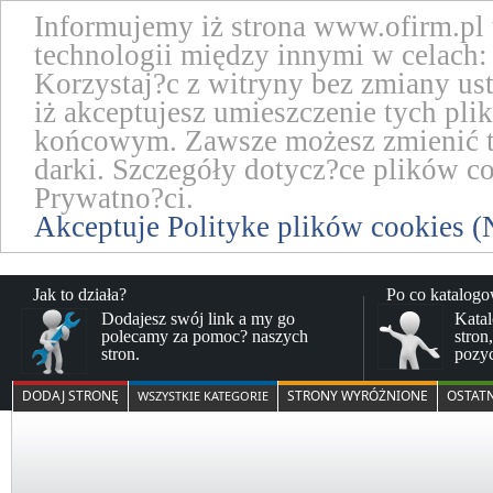
Informujemy iż strona www.ofirm.pl
technologii między innymi w celach: 
Korzystaj?c z witryny bez zmiany us
iż akceptujesz umieszczenie tych pl
końcowym. Zawsze możesz zmienić te
darki. Szczegóły dotycz?ce plików co
Prywatno?ci.
Akceptuje Polityke plików cookies (
Jak to działa?
Po co katalog
Dodajesz swój link a my go
Katal
polecamy za pomoc? naszych
stron
stron.
pozy
DODAJ STRONĘ
STRONY WYRÓŻNIONE
OSTAT
WSZYSTKIE KATEGORIE