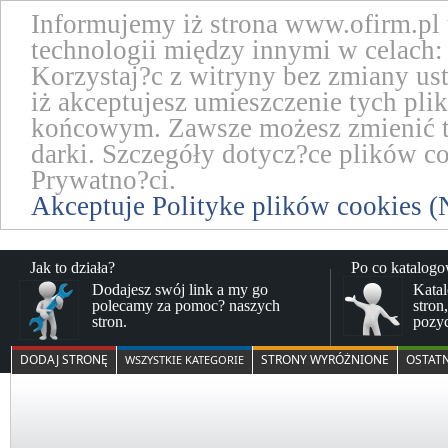
Informujemy iż strona www.ofirm.pl
technologii między innymi w celach: 
Korzystaj?c z witryny bez zmiany us
iż akceptujesz umieszczenie tych pl
końcowym. Zawsze możesz zmienić te
darki. Szczegóły dotycz?ce plików co
Prywatno?ci.
Akceptuje Polityke plików cookies (
Jak to działa?
Po co katalog
Dodajesz swój link a my go
Katal
polecamy za pomoc? naszych
stron
stron.
pozy
DODAJ STRONĘ
STRONY WYRÓŻNIONE
OSTAT
WSZYSTKIE KATEGORIE