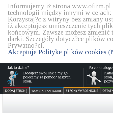
Informujemy iż strona www.ofirm.pl
technologii między innymi w celach: 
Korzystaj?c z witryny bez zmiany us
iż akceptujesz umieszczenie tych pl
końcowym. Zawsze możesz zmienić te
darki. Szczegóły dotycz?ce plików co
Prywatno?ci.
Akceptuje Polityke plików cookies (
Jak to działa?
Po co katalog
Dodajesz swój link a my go
Katal
polecamy za pomoc? naszych
stron
stron.
pozy
DODAJ STRONĘ
STRONY WYRÓŻNIONE
OSTAT
WSZYSTKIE KATEGORIE