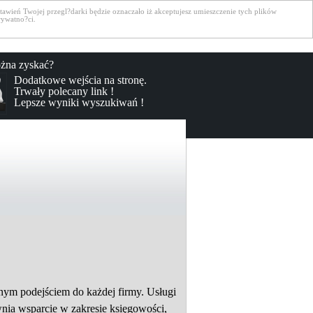
awień Twojej przegl?darki będzie oznaczało iż akceptujesz umieszczenie tych plików
rywatno?ci.
żna zyskać?
Dodatkowe wejścia na stronę.
Trwały polecany link !
Lepsze wyniki wyszukiwań !
nym podejściem do każdej firmy. Usługi
wnia wsparcie w zakresie księgowości,