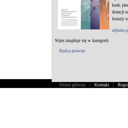
kadr, pł
dotacji 
branży e
adjutus.p
Wpis znajduje się w kategorii:
Radca prawny
Strona główna
Kontakt
Regu