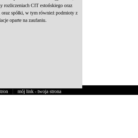
y rozliczeniach CIT estońskiego oraz
i oraz spółki, w tym również podmioty z
acje oparte na zaufaniu.
tron
mój link - twoja strona