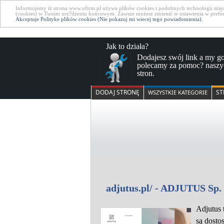
Informujemy iż strona www.ofirm.pl używa plików cookies i podobnych technologii między
(cookies) w Twoim urz?dzeniu końcowym. Zawsze możesz zmienić te ustawienia w preferen
Akceptuje Polityke plików cookies (Nie pokazuj mi wiecej tego powiadomienia).
Jak to działa?
Dodajesz swój link a my g
polecamy za pomoc? naszy
stron.
DODAJ STRONĘ
ST
WSZYSTKIE KATEGORIE
adjutus.pl/ - ADJUTUS Sp. 
Adjutus 
są dosto