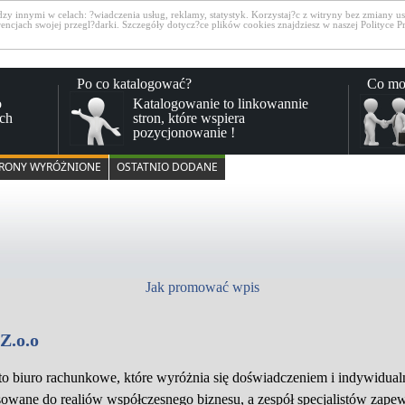
 innymi w celach: ?wiadczenia usług, reklamy, statystyk. Korzystaj?c z witryny bez zmiany ust
cjach swojej przegl?darki. Szczegóły dotycz?ce plików cookies znajdziesz w naszej Polityce P
Po co katalogować?
Co mo
o
Katalogowanie to linkowannie
ch
stron, które wspiera
pozycjonowanie !
RONY WYRÓŻNIONE
OSTATNIO DODANE
Jak promować wpis
Z.o.o
to biuro rachunkowe, które wyróżnia się doświadczeniem i indywidual
sowane do realiów współczesnego biznesu, a zespół specjalistów zape