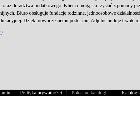
ac oraz doradztwa podatkowego. Klienci mogą skorzystać z pomocy prz
unijnych. Biuro obsługuje fundacje rodzinne, jednoosobowe działalnośc
dukacyjnej. Dzięki nowoczesnemu podejściu, Adjutus buduje trwałe rel
l/
lamin
Polityka prywatno?ci
Polecane katalogi:
Katalog s