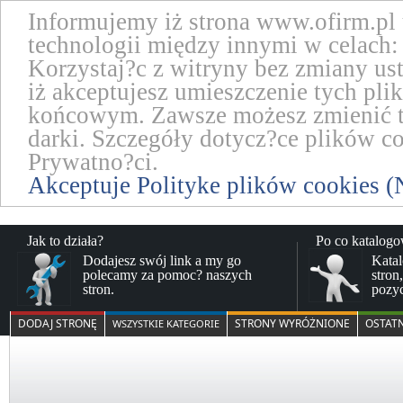
Informujemy iż strona www.ofirm.pl
technologii między innymi w celach: 
Korzystaj?c z witryny bez zmiany us
iż akceptujesz umieszczenie tych pl
końcowym. Zawsze możesz zmienić te
darki. Szczegóły dotycz?ce plików co
Prywatno?ci.
Akceptuje Polityke plików cookies (
Jak to działa?
Po co katalog
Dodajesz swój link a my go
Katal
polecamy za pomoc? naszych
stron
stron.
pozy
DODAJ STRONĘ
STRONY WYRÓŻNIONE
OSTAT
WSZYSTKIE KATEGORIE