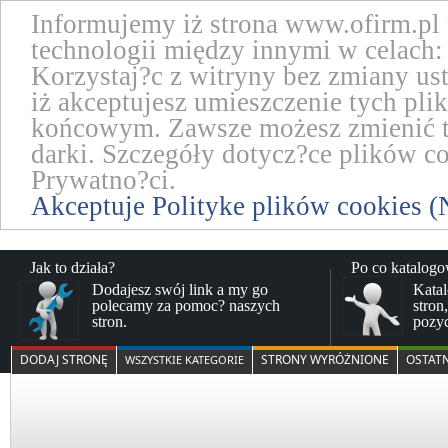
Informujemy iż strona www.ofirm.pl
technologii między innymi w celach: 
Korzystaj?c z witryny bez zmiany us
iż akceptujesz umieszczenie tych pl
końcowym. Zawsze możesz zmienić te
darki. Szczegóły dotycz?ce plików co
Prywatno?ci.
Akceptuje Polityke plików cookies (
Jak to działa?
Po co katalog
Dodajesz swój link a my go
Katal
polecamy za pomoc? naszych
stron
stron.
pozy
DODAJ STRONĘ
STRONY WYRÓŻNIONE
OSTAT
WSZYSTKIE KATEGORIE