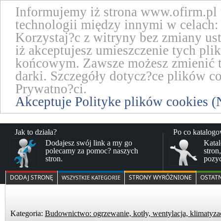
Informujemy iż strona www.ofirm.pl
technologii między innymi w celach: 
Korzystaj?c z witryny bez zmiany us
iż akceptujesz umieszczenie tych pl
końcowym. Zawsze możesz zmienić te
darki. Szczegóły dotycz?ce plików co
Prywatno?ci.
Akceptuje Polityke plików cookies (
Jak to działa?
Po co katalog
Dodajesz swój link a my go
Katal
polecamy za pomoc? naszych
stron
stron.
pozy
DODAJ STRONĘ
STRONY WYRÓŻNIONE
OSTAT
WSZYSTKIE KATEGORIE
Kategoria:
Budownictwo: ogrzewanie, kotły, wentylacja, klimatyzac